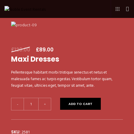
Original
Current
£
120.00
£
89.00
price
price
Maxi Dresses
was:
is:
£120.00.
£89.00.
Pellentesque habitant morbi tristique senectus et netus et
malesuada fames ac turpis egestas. Vestibulum tortor quam,
feugiat vitae, ultricies eget, tempor sit amet, ante.
Maxi
ADD TO CART
-
+
Dresses
quantity
2581
SKU: