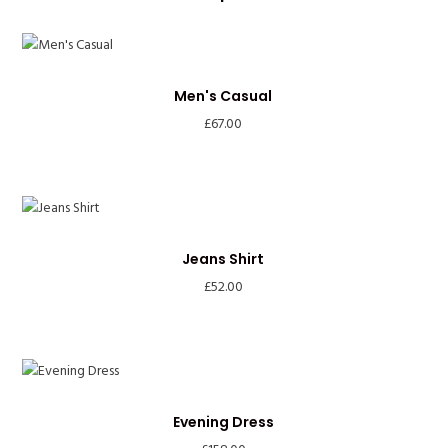
Men's Casual
£
67.00
Jeans Shirt
£
52.00
Evening Dress